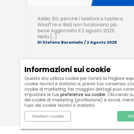
Addio 3G: perché i telefoni a tastiera
WindTre e Iliad non funzionano più
bene Aggiornato il 2 agosto 2025
Nella […]
Di
Stefano Baraniello
/
2 Agosto 2025
Informazioni sui cookie
Questo sito utilizza cookie per fornirti la migliore es
cookie tecnici e statistici e, previo tuo consenso, coo
cookie di marketing. Per maggiori dettagli puoi consu
←
Precedente
impostare le tue
preferenze sui cookie
. Cliccando su
dei cookie di marketing (profilazione) e social, ment
l’uso dei cookie tecnici e statistici.
Gestisci i cookie
Rif